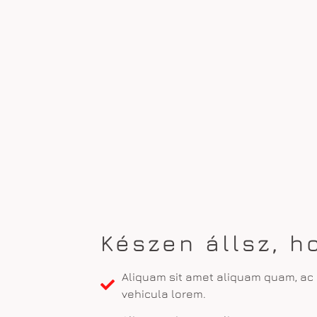
Készen állsz, h
Aliquam sit amet aliquam quam, ac 
vehicula lorem.