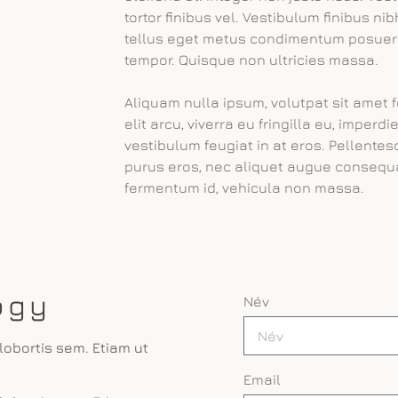
tortor finibus vel. Vestibulum finibus n
tellus eget metus condimentum posuere
tempor. Quisque non ultricies massa.
Aliquam nulla ipsum, volutpat sit amet 
elit arcu, viverra eu fringilla eu, imper
vestibulum feugiat in at eros. Pellente
purus eros, nec aliquet augue consequa
fermentum id, vehicula non massa.
ogy
Név
lobortis sem. Etiam ut
Email