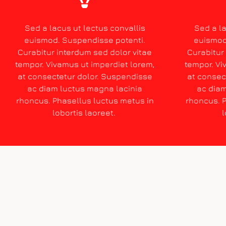
Sed a lacus ut lectus convallis
Sed a la
euismod. Suspendisse potenti.
euismod
Curabitur interdum sed dolor vitae
Curabitur
tempor. Vivamus ut imperdiet lorem,
tempor. Vi
at consectetur dolor. Suspendisse
at consec
ac diam luctus magna lacinia
ac diam
rhoncus. Phasellus luctus metus in
rhoncus. P
lobortis laoreet.
l