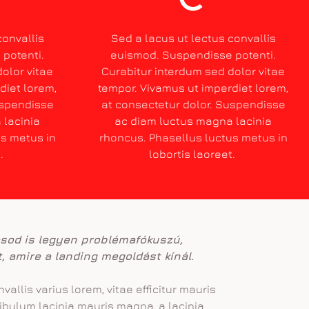
convallis
Sed a lacus ut lectus convallis
potenti.
euismod. Suspendisse potenti.
olor vitae
Curabitur interdum sed dolor vitae
diet lorem,
tempor. Vivamus ut imperdiet lorem,
uspendisse
at consectetur dolor. Suspendisse
 lacinia
ac diam luctus magna lacinia
us metus in
rhoncus. Phasellus luctus metus in
t.
lobortis laoreet.
ásod is legyen problémafókuszú,
, amire a landing megoldást kínál.
allis varius lorem, vitae efficitur mauris
stibulum lacinia mauris magna, a lacinia