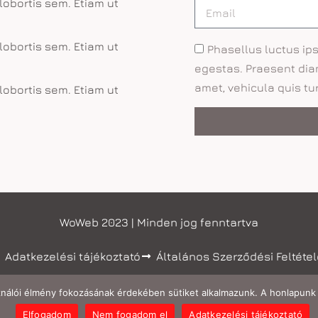
lobortis sem. Etiam ut
lobortis sem. Etiam ut
Phasellus luctus i
egestas. Praesent diam
amet, vehicula quis tur
lobortis sem. Etiam ut
WoWeb 2023 | Minden jog fenntartva
Adatkezelési tájékoztató
Általános Szerződési Feltéte
ználói élmény fokozásának érdekében sütiket alkalmazunk. A honlapunk 
Elfogadom
Nem fogadom el
Adatkezelési tájékoztató