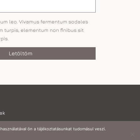
psum leo. Vivamus fermentum sodales
 turpis, elementum non finibus sit
pis.
Letöltöm
lek
használatával ön a tájékoztatásunkat tudomásul veszi.