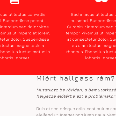
cus ut lectus convallis
Sed a lacus ut lectus 
. Suspendisse potenti.
euismod. Suspendisse 
 interdum sed dolor vitae
Curabitur interdum sed d
vamus ut imperdiet lorem,
tempor. Vivamus ut imper
tetur dolor. Suspendisse
at consectetur dolor. S
 luctus magna lacinia
ac diam luctus magna
hasellus luctus metus in
rhoncus. Phasellus luct
obortis laoreet.
lobortis laoree
Miért hallgass rám?
Mutatkozz be röviden, a bemutatkoz
helyezze előtérbe azt a problémakört
Duis et scelerisque odio. Vestibulum conv
eleifend ut. Integer non justo risus. Ve