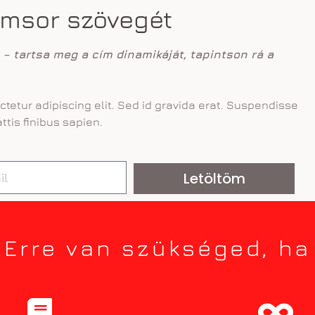
ímsor szövegét
m –
tartsa meg a cím dinamikáját, tapintson rá a
tetur adipiscing elit. Sed id gravida erat. Suspendisse
ttis finibus sapien.
Letöltöm
Erre van szükséged, ha