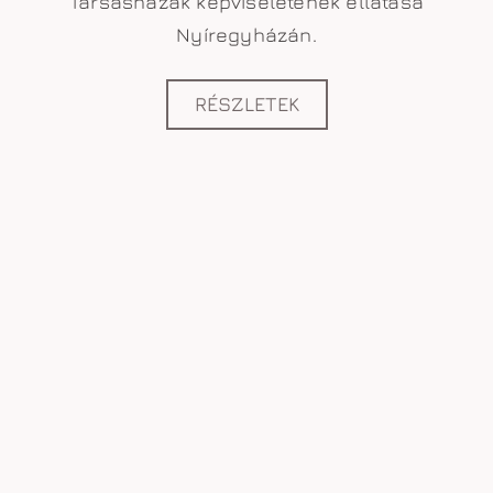
Társasházak képviseletének ellátása
Nyíregyházán.
RÉSZLETEK