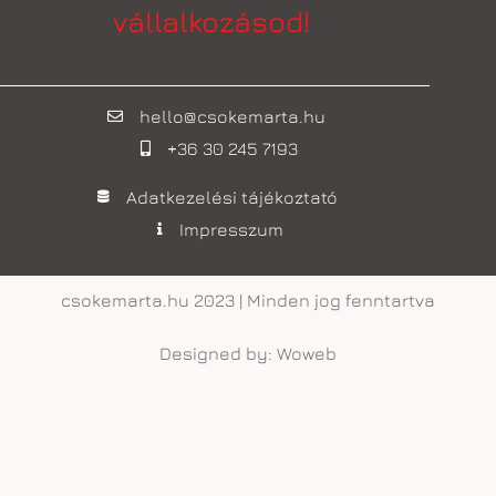
vállalkozásod!
hello@csokemarta.hu
+36 30 245 7193
Adatkezelési tájékoztató
Impresszum
csokemarta.hu 2023 | Minden jog fenntartva
Designed by: Woweb