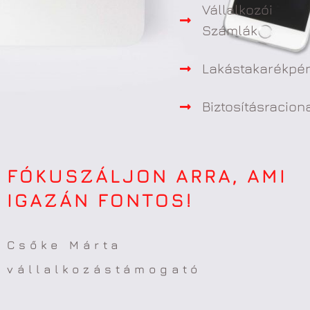
Vállalkozói
Számlák
Lakástakarékpén
Biztosításracion
FÓKUSZÁLJON ARRA, AMI
IGAZÁN FONTOS!
Csőke Márta
vállalkozástámogató