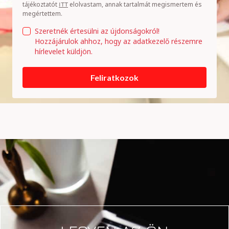
tájékoztatót
elolvastam, annak tartalmát megismertem és
ITT
megértettem.
Szeretnék értesülni az újdonságokról!
Hozzájárulok ahhoz, hogy az adatkezelő részemre
hírlevelet küldjön.
Feliratkozok