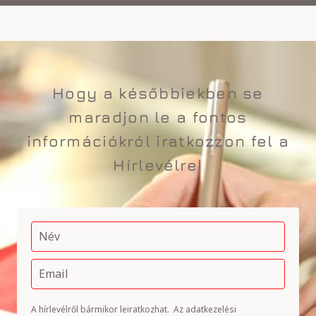
Hogy a későbbiekben se
maradjon le a fontos
információkról iratkozzon fel a
Hírlevélre!
A hírlevélről bármikor leiratkozhat.
Az adatkezelési