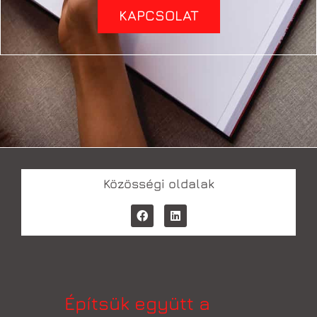
KAPCSOLAT
Közösségi oldalak
Építsük együtt a