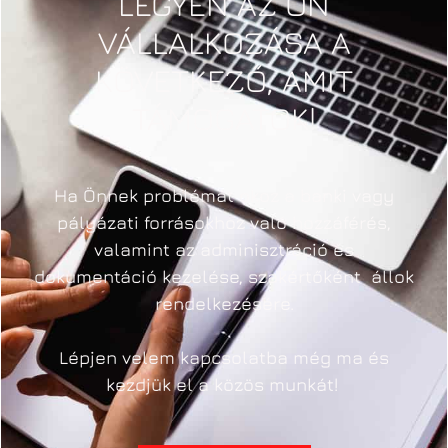
LEGYEN AZ ÖN
VÁLLALKOZÁSA A
KÖVETKEZŐ, AMIT
TÁMOGATOK!
Ha Önnek problémát okoz a banki vagy
pályázati forrásokhoz való hozzáférés,
valamint az adminisztráció és
dokumentáció kezelése, szakértőként állok
rendelkezésére.
Lépjen velem kapcsolatba még ma és
kezdjük el a közös munkát!